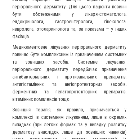
періорального дерматиту. Для цього пацієнти повинні
бути обстеженими у лікаря-стоматолога,
ендокринолога, гастроентеролога, гінеколога,
невролога, отоларинголога та, за показами – у інших
фахівців.
Медикаментозне лікування періорального дерматиту
повинно бути комплексним із призначенням системних
та зовнішніх засобів. Системне лікування
періорального дерматиту передбачає призначення
антибактеріальних і протизапальних препаратів,
антигістамінних та ангіопротекторних засобів,
ферментних та гепатопротекторних препаратів,
вітамінних комплексів тощо.
Зовнішня терапія, як правило, призначається у
комплексі із системним лікуванням, лише в окремих
випадках (при легких формах та у випадку розвитку
дерматозу внаслідок лише дії зовнішніх чинників)