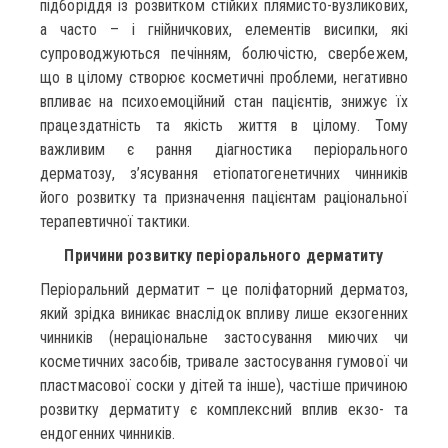
підборіддя із розвитком стійких плямисто-вузликових,
а часто – і гнійничкових, елементів висипки, які
супроводжуються печінням, болючістю, свербежем,
що в цілому створює косметичні проблеми, негативно
впливає на психоемоційний стан пацієнтів, знижує їх
працездатність та якість життя в цілому. Тому
важливим є рання діагностика періорального
дерматозу, з’ясування етіопатогенетичних чинників
його розвитку та призначення пацієнтам раціональної
терапевтичної тактики.
Причини розвитку періорального дерматиту
Періоральний дерматит – це поліфаторний дерматоз,
який зрідка виникає внаслідок впливу лише екзогенних
чинників (нераціональне застосування миючих чи
косметичних засобів, тривале застосування гумової чи
пластмасової соски у дітей та інше), частіше причиною
розвитку дерматиту є комплексний вплив екзо- та
ендогенних чинників.