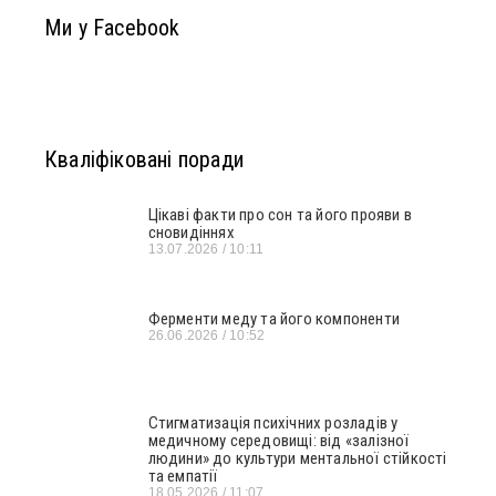
Ми у Facebook
Кваліфіковані поради
Цікаві факти про сон та його прояви в
сновидіннях
13.07.2026
10:11
Ферменти меду та його компоненти
26.06.2026
10:52
Стигматизація психічних розладів у
медичному середовищі: від «залізної
людини» до культури ментальної стійкості
та емпатії
18.05.2026
11:07