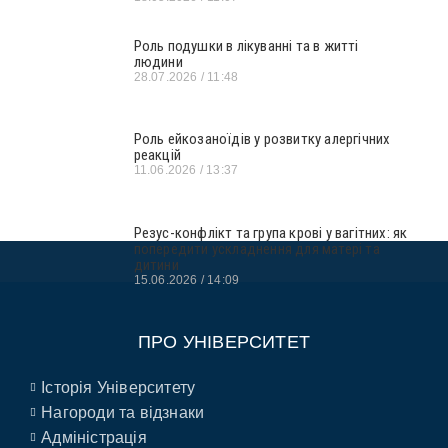
Роль подушки в лікуванні та в житті
людини
28.07.2026
11:48
Роль ейкозаноїдів у розвитку алергічних
реакцій
11.06.2026
13:37
Резус-конфлікт та група крові у вагітних: як
попередити ускладнення для матері та
дитини
15.06.2026
14:09
ПРО УНІВЕРСИТЕТ
Історія Університету
Нагороди та відзнаки
Адміністрація