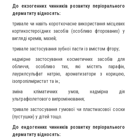
До екзогенних чинників розвитку періорального
дерматиту відносять:
тривале чи навіть короткочасне використання місцевих
кортикостероїдних засобів (особливо фторованих) у
вигляді кремів, мазей;
тривале застосування зубної пасти із вмістом фтору;
надмірне застосування косметичних засобів для
обличчя, особливо тих, які містять парафін,
лаурилсульфат натрію, ароматизатори з корицею,
ізопропілміристат та ін.;
зміна кліматичних умов, надмірна дія
ультрафіолетового випромінювання;
тривале застосування гумової чи пластмасової соски
(пустушки) у дітей тощо.
До ендогенних чинників розвитку періорального
дерматиту відносять: