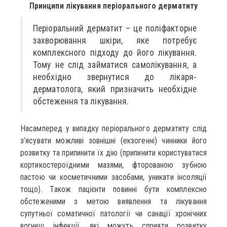
Принципи лікування періорального дерматиту
Періоральний дерматит – це поліфакторне
захворювання шкіри, яке потребує
комплексного підходу до його лікування.
Тому не слід займатися самолікування, а
необхідно звернутися до лікаря-
дерматолога, який призначить необхідне
обстеження та лікування.
Насамперед у випадку періорального дерматиту слід
з’ясувати можливі зовнішні (екзогенні) чинники його
розвитку та припинити їх дію (припинити користуватися
кортикостероїдними мазями, фторованою зубною
пастою чи косметичними засобами, уникати інсоляції
тощо). Також пацієнти повинні бути комплексно
обстеженими з метою виявлення та лікування
супутньої соматичної патології чи санації хронічних
вогнищ інфекції, які можуть сприяти розвитку