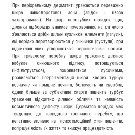
При періоральному дерматиті уражається переважно
шкіра навколоротової зони (звідси і назва
захворювання). На шкірі носогубних складок, щік,
ділянки підборіддя виникає почервоніння, на тлі якого
з’являються дрібні щільні вузликові елементи (папули),
які нерідко перетворюються у гнійнички (пустули), при
підсиханні яких утворюються серозно-гнійні кірочки.
При тривалому перебігу шкіра уражених ділянок
набуває синюшного відтінку, потовщується
(інфільтрується), покривається лусочками,
розвивається гіперпігментація шкіри. Хворих турбує
незначне чи помірне печіння, болючість чи свербіж,
однак більше за суб’єктивні скарги пацієнтів турбує
ураження відкритих ділянок обличчя та наявність
косметичного дефекту шкіри. Дерматоз нерідко має
тенденцію до торпідного хронічного перебігу, що
негативно впливає на психоемоційний стан пацієнтів,
погіршує якість їх життя та знижує працездатність.