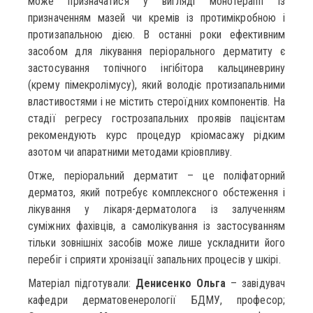
може призначатися у вигляді монотерапії із
призначенням мазей чи кремів із протимікробною і
протизапальною дією. В останні роки ефективним
засобом для лікування періорального дерматиту є
застосування топічного інгібітора кальциневрину
(крему пімекролімусу), який володіє протизапальними
властивостями і не містить стероїдних компонентів. На
стадії регресу гострозапальних проявів пацієнтам
рекомендують курс процедур кріомасажу рідким
азотом чи апаратними методами кріовпливу.
Отже, періоральний дерматит – це поліфаторний
дерматоз, який потребує комплексного обстеження і
лікування у лікаря-дерматолога із залученням
суміжних фахівців, а самолікування із застосуванням
тільки зовнішніх засобів може лише ускладнити його
перебіг і сприяти хронізації запальних процесів у шкірі.
Матеріал підготували:
Денисенко Ольга
– завідувач
кафедри дерматовенерології БДМУ, професор;