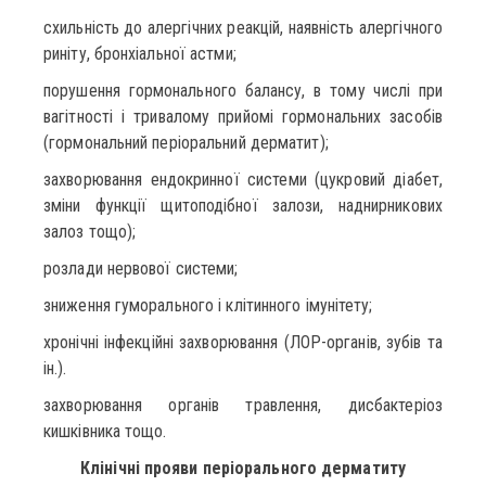
схильність до алергічних реакцій, наявність алергічного
риніту, бронхіальної астми;
порушення гормонального балансу, в тому числі при
вагітності і тривалому прийомі гормональних засобів
(гормональний періоральний дерматит);
захворювання ендокринної системи (цукровий діабет,
зміни функції щитоподібної залози, наднирникових
залоз тощо);
розлади нервової системи;
зниження гуморального і клітинного імунітету;
хронічні інфекційні захворювання (ЛОР-органів, зубів та
ін.).
захворювання органів травлення, дисбактеріоз
кишківника тощо.
Клінічні прояви періорального дерматиту