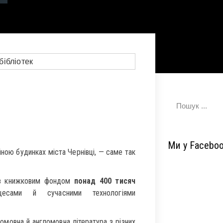
Ми у Facebo
йною будинках міста Чернівці, — саме так
у з книжковим фондом
понад 400 тисяч
оцесами й сучасними технологіями
омовна й англомовна література з різних