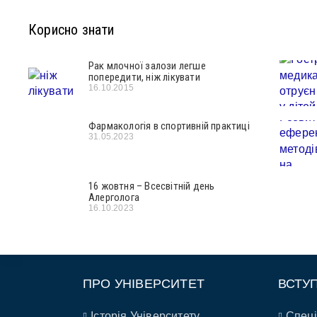
Корисно знати
Рак млочної залози легше
попередити, ніж лікувати
16.10.2015
Фармакологія в спортивній практиці
31.05.2023
16 жовтня – Всесвітній день
Алерголога
16.10.2023
ПРО УНІВЕРСИТЕТ
ВСТУ
Історія Університету
Спеці