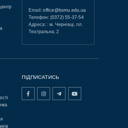
центр
Email:
office@bsmu.edu.ua
Телефон:
(0372) 55-37-54
Адреса: : м. Чернівці, пл.
а
Театральна, 2
ПІДПИСАТИСЬ
ості
рма
ня
иків