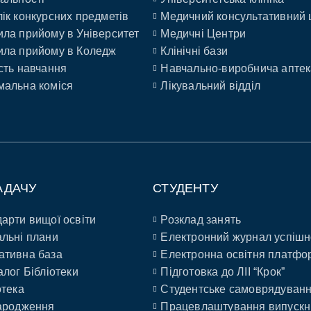
ік конкурсних предметів
Медичний консультативний 
ла прийому в Університет
Медичні Центри
ла прийому в Коледж
Клінічні бази
сть навчання
Навчально-виробнича аптек
альна коміся
Лікувальний відділ
АДАЧУ
СТУДЕНТУ
арти вищої освіти
Розклад занять
льні плани
Електронний журнал успішн
ативна база
Електронна освітня платфо
алог Бібліотеки
Підготовка до ЛІІ “Крок”
отека
Студентське самоврядуван
ародження
Працевлаштування випускн