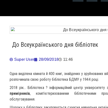
До Всеукраїнського дня бібліотек
Super User
28/09/2018
11:46
Одна виділена кімната й 400 книг, знайдених у зруйнованих ві
розпочинала свою роботу бібліотека БДМУ у 1944 році.
2018 рік… Бібліотека ? інформаційний центр університет
примірників
, комп’ютеризованими бібліотечними пр
обслуговування.
Щороку у бібліотеку закуповується сучасна навчальна україн