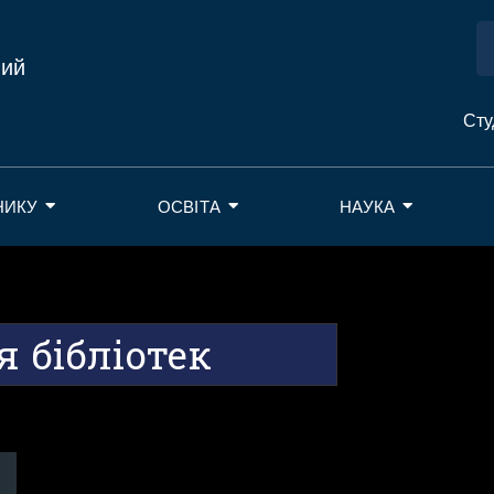
ний
Сту
НИКУ
ОСВІТА
НАУКА
я бібліотек