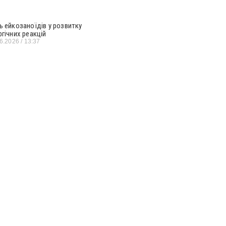
ь ейкозаноїдів у розвитку
ргічних реакцій
06.2026
13:37