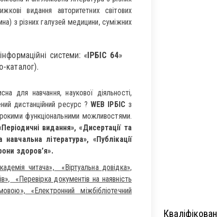
ижкові видання авторитетних світових
мна) з різних галузей медицини, суміжних
 інформаційні системи: «
ІРБІС 64
»
ро-каталог).
сна для навчання, наукової діяльності,
ений дистанційний ресурс ?
WEB ІРБІС
з
ирокими функціональними можливостями.
«Періодичні видання», «Дисертації та
 навчальна література», «Публікації
они здоров’я».
кадемія читача», «Віртуальна довідка»,
в», «Перевірка документів на наявність
мовою», «Електронний міжбібліотечний
Кваліфікован