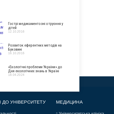
Гострі медикаментозні отруєння у
дітей
12.10.2016
Розвиток еферентних методів на
Буковині
16.10.2016
«Екологічні проблеми України» до
Дня екологічних знань в Україні
18.04.2024
П ДО УНІВЕРСИТЕТУ
МЕДИЦИНА
альності
Університетська клініка