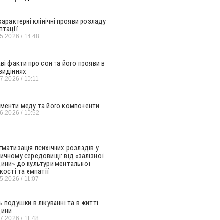
 характерні клінічні прояви розладу
птації
05.2026
14:48
аві факти про сон та його прояви в
видіннях
07.2026
10:11
менти меду та його компоненти
06.2026
10:52
гматизація психічних розладів у
ичному середовищі: від «залізної
ини» до культури ментальної
кості та емпатії
05.2026
11:07
ь подушки в лікуванні та в житті
ини
07.2026
11:48