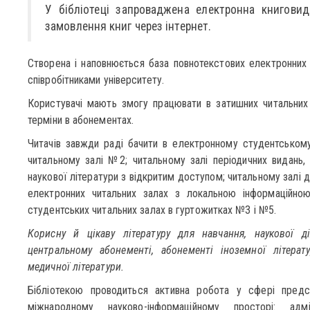
У бібліотеці запроваджена електронна книговид
замовлення книг через інтернет.
Створена і наповнюється база повнотекстових електронних в
співробітниками університету.
Користувачі мають змогу працювати в затишних читальних 
терміни в абонементах.
Читачів завжди раді бачити в електронному студентськом
читальному залі №2; читальному залі періодичних видань, р
наукової літератури з відкритим доступом; читальному залі
електронних читальних залах з локальною інформацій
студентських читальних залах в гуртожитках №3 і №5.
Корисну й цікаву літературу для навчання, наукової д
центральному абонементі, абонементі іноземної літерат
медичної літератури.
Бібліотекою проводиться активна робота у сфері предс
міжнародному науково-інформаційному просторі: адм