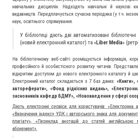
навчальних дисциплін. Надходять навчальні й наукові кн
видавництв. Передплачується сучасна періодика (у т.ч. інозе
наук, освітнього спрямування.
У бібліотеці діють дві автоматизовані бібліотечні
(новий електронний каталог) та «
Liber Media
» (рет
На бібліотечному веб-сайті розміщується інформація, кори
професійного й особистісного розвитку читачів. Представл
відкритим доступом до нового електронного каталогу й ш
Електронний каталог складається з 7 баз даних:
«Книги», 
автореферати», «Фонд рідкісних видань», «Електронна
засновників кафедр БДМУ», «Нововведення у сфері охор
Діють електронні сервіси для користувачів: «Електронна а
«Визначення індексу УДК і авторського знака для документі
плагіату», «Переклад анотацій до статей англійською 
абонемент».