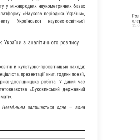
ету у міжнародних наукометричних базах
платформу «Наукова періодика України»,
Рол
ту Української науково-освітньої
але
11.
к України з аналітичного розпису
світні й культурно-просвітницькі заходи:
ціаліста, презентації книг, години поезії,
рико-дослідницька робота. У даний час
итетознавства «Буковинський державний
маті».
… Незмінним залишається одне — вона