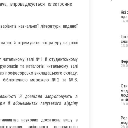
ача, впроваджується електронне
Які
ада
14.
аріантів навчальної літератури, виданої
Цік
сно
залах й отримувати літературу на різні
13.
у читальному залі №1 й студентському
Фер
укописів та каталогів; читальному залі
26.
 для професорсько-викладацького складу;
ною бібліотечною мережею №2 та №3;
Сти
мед
люд
іяльності й дозвілля запропонують в
стій
ури й абонементах галузевого відділу
18.
Рол
тавництва наукових досягнень вишу в
люд
іністрування цифрового репозиторію
28.